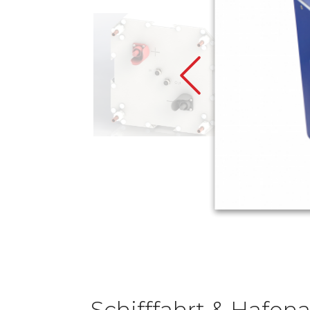
Previous
Schifffahrt & Hafen