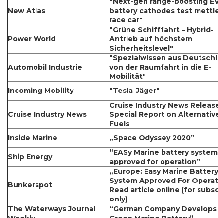
"Next-gen range-boosting E
New Atlas
battery cathodes test mettle
race car"
"Grüne Schifffahrt – Hybrid-
Power World
Antrieb auf höchstem
Sicherheitslevel"
"Spezialwissen aus Deutschl
Automobil Industrie
von der Raumfahrt in die E-
Mobilität"
Incoming Mobility
"Tesla-Jäger"
Cruise Industry News Releas
Cruise Industry News
Special Report on Alternativ
Fuels
Inside Marine
„Space Odyssey 2020”
“EASy Marine battery system
Ship Energy
approved for operation”
„Europe: Easy Marine Battery
System Approved For Operat
Bunkerspot
Read article online (for subs
only)
The Waterways Journal
“German Company Develops 