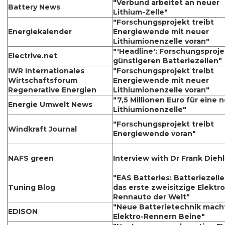
"Verbund arbeitet an neuer
Battery News
Lithium-Zelle"
"Forschungsprojekt treibt
Energiekalender
Energiewende mit neuer
Lithiumionenzelle voran"
"'Headline': Forschungsproje
Electrive.net
günstigeren Batteriezellen"
IWR Internationales
"Forschungsprojekt treibt
Wirtschaftsforum
Energiewende mit neuer
Regenerative Energien
Lithiumionenzelle voran"
"7,5 Millionen Euro für eine 
Energie Umwelt News
Lithiumionenzelle"
"Forschungsprojekt treibt
Windkraft Journal
Energiewende voran"
NAFS green
Interview with Dr Frank Diehl
"EAS Batteries: Batteriezelle
Tuning Blog
das erste zweisitzige Elektro
Rennauto der Welt"
"Neue Batterietechnik mach
EDISON
Elektro-Rennern Beine"