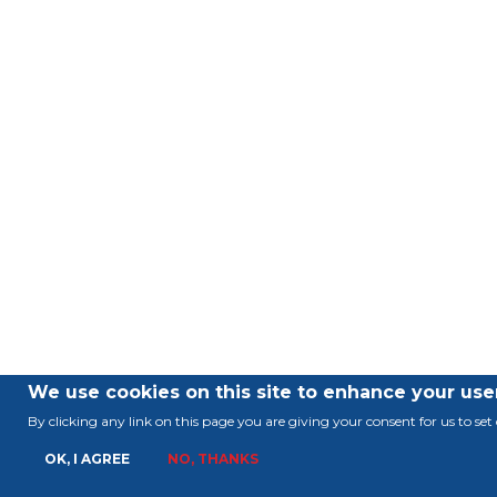
We use cookies on this site to enhance your use
By clicking any link on this page you are giving your consent for us to set 
OK, I AGREE
NO, THANKS
E-MAI