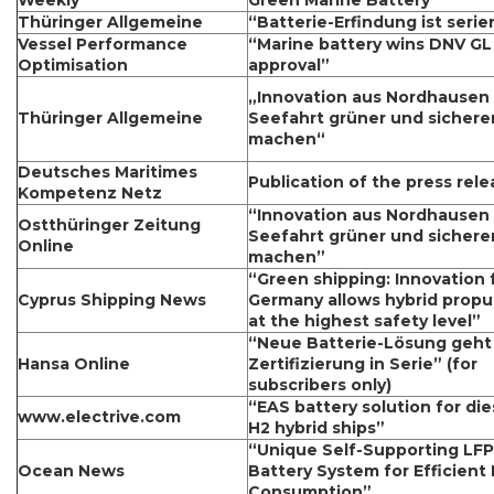
Weekly
Green Marine Battery”
Thüringer Allgemeine
“Batterie-Erfindung ist serie
Vessel Performance
“Marine battery wins DNV GL
Optimisation
approval”
„Innovation aus Nordhausen 
Thüringer Allgemeine
Seefahrt grüner und sichere
machen“
Deutsches Maritimes
Publication of the press rele
Kompetenz Netz
“Innovation aus Nordhausen 
Ostthüringer Zeitung
Seefahrt grüner und sichere
Online
machen”
“Green shipping: Innovation
Cyprus Shipping News
Germany allows hybrid propu
at the highest safety level”
“Neue Batterie-Lösung geht
Hansa Online
Zertifizierung in Serie” (for
subscribers only)
“EAS battery solution for die
www.electrive.com
H2 hybrid ships”
“Unique Self-Supporting LFP
Ocean News
Battery System for Efficient 
Consumption”