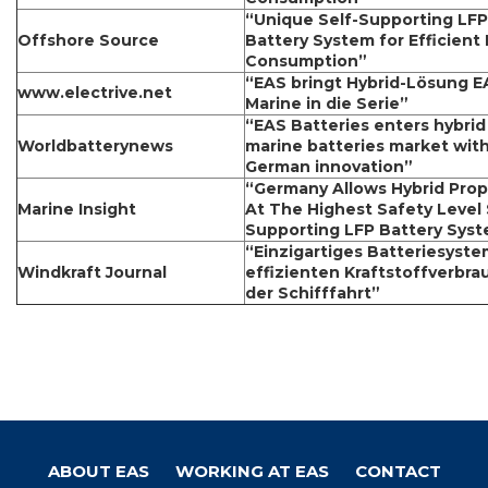
“Unique Self-Supporting LFP
Offshore Source
Battery System for Efficient 
Consumption”
“EAS bringt Hybrid-Lösung E
www.electrive.net
Marine in die Serie”
“EAS Batteries enters hybrid
Worldbatterynews
marine batteries market wit
German innovation”
“Germany Allows Hybrid Prop
Marine Insight
At The Highest Safety Level 
Supporting LFP Battery Sys
“Einzigartiges Batteriesyste
Windkraft Journal
effizienten Kraftstoffverbra
der Schifffahrt”
ABOUT EAS
WORKING AT EAS
CONTACT