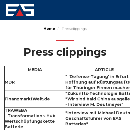
Skip
to
Home
Press clippings
main
content
Press clippings
MEDIA
ARTICLE
" 'Defense-Tagung' in Erfurt 
MDR
Hoffnung auf Rüstungsauft
für Thüringer Firmen mache
"Zukunfts-Technologie Batte
FinanzmarktWelt.de
"Wir sind bald China ausgelie
- Interview M. Deutmeyer"
TRAWEBA
"Interview mit Michael Deut
- Transformations-Hub
Geschäftsführer von EAS
Wertschöpfungskette
Batteries"
Batterie